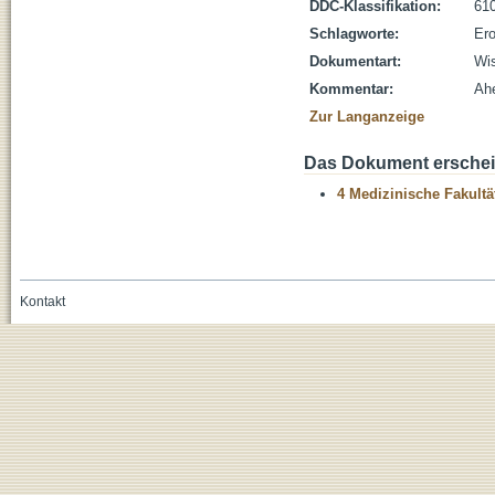
DDC-Klassifikation:
610
Schlagworte:
Ero
Dokumentart:
Wis
Kommentar:
Ahe
Zur Langanzeige
Das Dokument erschein
4 Medizinische Fakultä
Kontakt