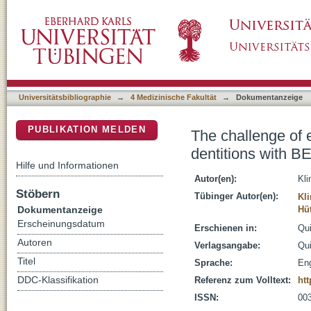
The challenge of erosion and minimally invas
DSpace Repositorium (Manakin basiert)
Universitätsbibliographie
→
4 Medizinische Fakultät
→
Dokumentanzeige
PUBLIKATION MELDEN
The challenge of e
dentitions with 
Hilfe und Informationen
Autor(en):
Kli
Stöbern
Tübinger Autor(en):
Kl
Dokumentanzeige
Hüt
Erscheinungsdatum
Erschienen in:
Qui
Autoren
Verlagsangabe:
Qui
Titel
Sprache:
Eng
DDC-Klassifikation
Referenz zum Volltext:
htt
ISSN:
00