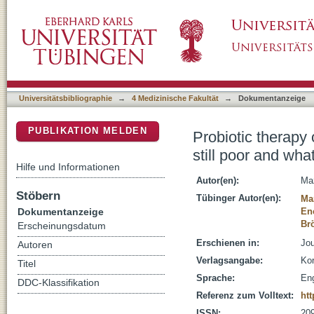
Probiotic therapy of the irritable bowel synd
DSpace Repositorium (Manakin basiert)
done about it?
Universitätsbibliographie
→
4 Medizinische Fakultät
→
Dokumentanzeige
PUBLIKATION MELDEN
Probiotic therapy 
still poor and wha
Hilfe und Informationen
Autor(en):
Ma
Stöbern
Tübinger Autor(en):
Ma
Dokumentanzeige
En
Brö
Erscheinungsdatum
Erschienen in:
Jou
Autoren
Verlagsangabe:
Kor
Titel
Sprache:
Eng
DDC-Klassifikation
Referenz zum Volltext:
htt
ISSN:
20