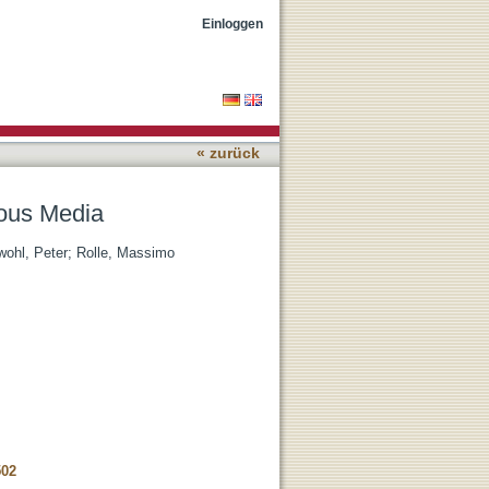
Einloggen
« zurück
rous Media
wohl, Peter
;
Rolle, Massimo
502