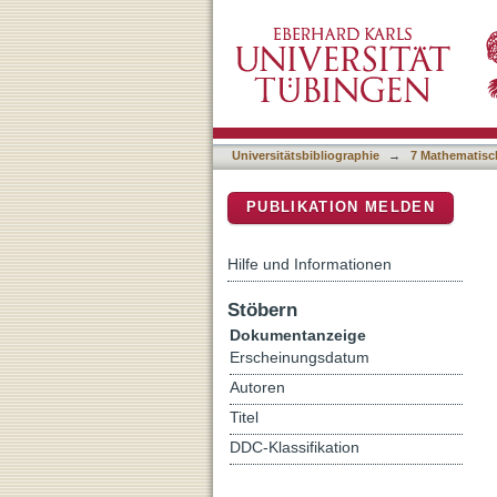
Experimental Evidence of
DSpace Repositorium (Manakin b
Universitätsbibliographie
→
7 Mathematisc
PUBLIKATION MELDEN
Hilfe und Informationen
Stöbern
Dokumentanzeige
Erscheinungsdatum
Autoren
Titel
DDC-Klassifikation