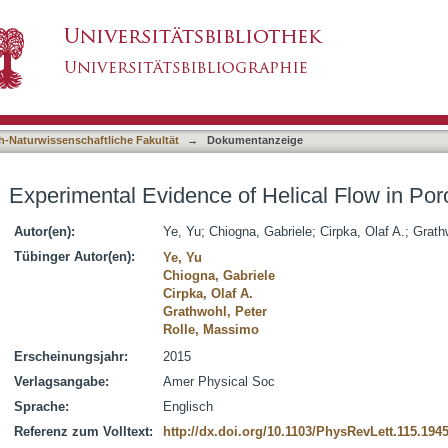
 Helical Flow in Porous Media
asiert)
h-Naturwissenschaftliche Fakultät
→
Dokumentanzeige
Experimental Evidence of Helical Flow in Po
Autor(en):
Ye, Yu
;
Chiogna, Gabriele
;
Cirpka, Olaf A.
;
Grath
Tübinger Autor(en):
Ye, Yu
Chiogna, Gabriele
Cirpka, Olaf A.
Grathwohl, Peter
Rolle, Massimo
Erscheinungsjahr:
2015
Verlagsangabe:
Amer Physical Soc
Sprache:
Englisch
Referenz zum Volltext:
http://dx.doi.org/10.1103/PhysRevLett.115.194