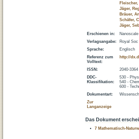
Fleischer
Jäger, Re
Bräuer, A
Schäfer, C
Jäger, Se
Erschienen in:
Nanoscale 
Verlagsangabe:
Royal Soc
Sprache:
Englisch
Referenz zum
http://dx.
Volltext:
ISSN:
2040-3364
DDC-
530 - Phys
Klassifikation:
540 - Che
600 - Tech
Dokumentart:
Wissenscha
Zur
Langanzeige
Das Dokument erschein
7 Mathematisch-Naturwi