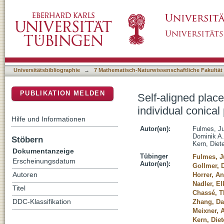
Self-aligned placement and detection of quant
DSpace Repositorium (Manakin basiert)
nanostructures
Universitätsbibliographie
→
7 Mathematisch-Naturwissenschaftliche Fakultät
PUBLIKATION MELDEN
Self-aligned plac
individual conica
Hilfe und Informationen
Autor(en):
Fulmes, Ju
Dominik A.
Stöbern
Kern, Diete
Dokumentanzeige
Tübinger
Fulmes, J
Erscheinungsdatum
Autor(en):
Gollmer, 
Autoren
Horrer, A
Nadler, El
Titel
Chassé, 
DDC-Klassifikation
Zhang, Da
Meixner, A
Kern, Diet