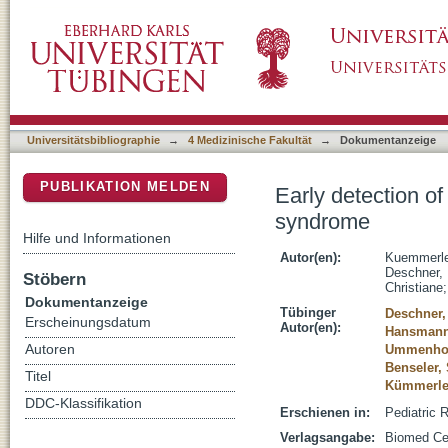
Early detection of sensorineural hearing los
DSpace Repositorium (Manakin basiert)
Universitätsbibliographie
→
4 Medizinische Fakultät
→
Dokumentanzeige
PUBLIKATION MELDEN
Early detection of
syndrome
Hilfe und Informationen
Autor(en):
Kuemmerle
Deschner, 
Stöbern
Christiane
Dokumentanzeige
Tübinger
Deschner,
Erscheinungsdatum
Autor(en):
Hansmann
Autoren
Ummenhofe
Benseler,
Titel
Kümmerle
DDC-Klassifikation
Erschienen in:
Pediatric 
Verlagsangabe:
Biomed Cen