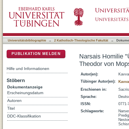
Narsais Homilie "Über die Väter, die Lehrer
DSpace Repositorium (Manakin basiert)
Nestorius"
Universitätsbibliographie
→
2 Katholisch-Theologische Fakultät
→
Dokume
PUBLIKATION MELDEN
Narsais Homilie "
Theodor von Mops
Hilfe und Informationen
Autor(en):
Kavva
Stöbern
Tübinger Autor(en):
Kavva
Dokumentanzeige
Erschienen in:
Sacris
Erscheinungsdatum
Sprache:
Deuts
Autoren
ISSN:
0771-
Titel
Schlagworte:
Narse
Predig
DDC-Klassifikation
Nestor
Schis