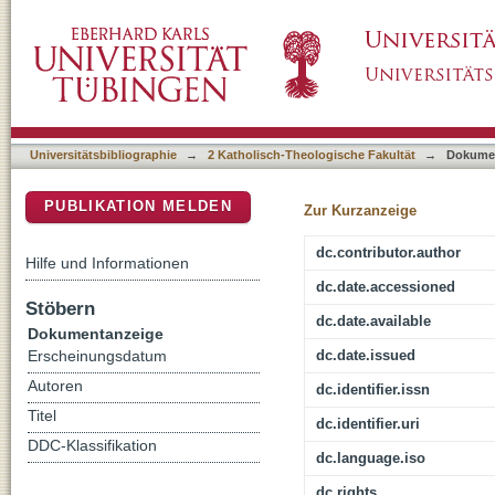
Ärztliche Suizidbeihilfe : eine kritische Ana
DSpace Repositorium (Manakin basiert)
Universitätsbibliographie
→
2 Katholisch-Theologische Fakultät
→
Dokume
PUBLIKATION MELDEN
Zur Kurzanzeige
dc.contributor.author
Hilfe und Informationen
dc.date.accessioned
Stöbern
dc.date.available
Dokumentanzeige
dc.date.issued
Erscheinungsdatum
Autoren
dc.identifier.issn
Titel
dc.identifier.uri
DDC-Klassifikation
dc.language.iso
dc.rights