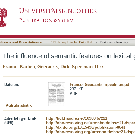
features on lexical geographical variation
asiert)
ationen und Dissertationen
→
5 Philosophische Fakultät
→
Dokumentanzeige
The influence of semantic features on lexical 
Franco, Karlien
;
Geeraerts, Dirk
;
Speelman, Dirk
Dateien:
Franco_Geeraerts_Speelman.pdf
237. KB
PDF
Aufrufstatistik
Zitierfähiger Link
http://hdl.handle.net/10900/67221
(URI):
http://nbn-resolving.de/urn:nbn:de:bsz:21-dspa
http://dx.doi.org/10.15496/publikation-8641
http://nbn-resolving.org/urn:nbn:de:bsz:21-dsp