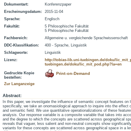
Dokumentart:
Konferenzpaper
Erscheinungsdatum:
2015-11-04
Sprache:
Englisch
Fakultät:
5 Philosophische Fakultät
5 Philosophische Fakultät
Fachbereich:
Allgemeine u. vergleichende Sprachwissenschaft
DDC-Klassifikation:
400 - Sprache, Linguistik
Schlagworte:
Linguistik
Lizenz:
http://tobias-lib.uni-tuebingen.de/doku/lic_mi
tuebingen.de/doku/lic_mit_pod.php?la=en
Gedruckte Kopie
Print-on-Demand
bestellen:
Zur Langanzeige
Abstract:
In this paper, we investigate the influence of semantic concept features on 
specifically, we take an onomasiological approach to inquire into the effect
and semantic field. We use quantitative operationalizations of these features
analysis. Our response variable is a composite variable that takes into acc
and the degree to which the concepts are scattered across geographical s
reveals that vaguer, less salient and non-neutral concepts show significantly
variants for these concepts are scattered across geographical space in a 