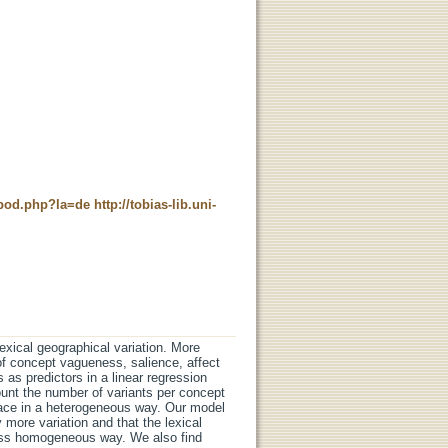
t_pod.php?la=de
http://tobias-lib.uni-
lexical geographical variation. More
 of concept vagueness, salience, affect
 as predictors in a linear regression
ount the number of variants per concept
pace in a heterogeneous way. Our model
 more variation and that the lexical
less homogeneous way. We also find