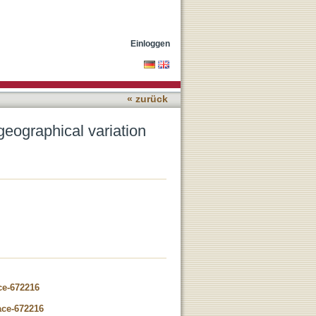
Einloggen
« zurück
geographical variation
ce-672216
ace-672216