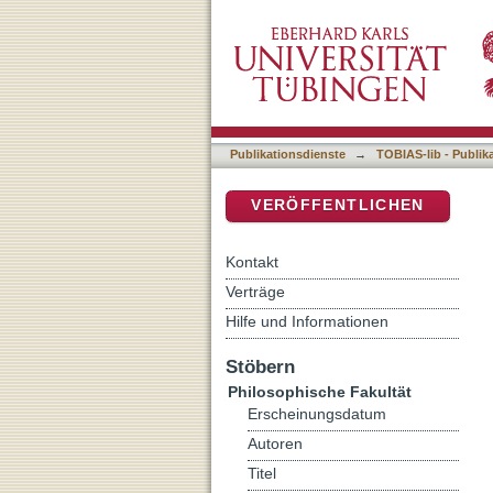
The influence of semantic 
DSpace Repositorium (Manakin b
Publikationsdienste
→
TOBIAS-lib - Publik
VERÖFFENTLICHEN
Kontakt
Verträge
Hilfe und Informationen
Stöbern
Philosophische Fakultät
Erscheinungsdatum
Autoren
Titel