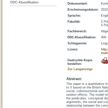
DDC-Klassifikation
Dokumentart:
Konf
Erscheinungsdatum:
2015
Sprache:
Engl
Fakultät:
5 Ph
5 Ph
Fachbereich:
Allg
DDC-Klassifikation:
400 -
Schlagworte:
Lingu
Lizenz:
http
tueb
Gedruckte Kopie
bestellen:
Zur Langanzeige
Abstract:
This paper is a quantitative m
to V based on the British Nat
social, collostructional and ot
random effects. The model rev
the predicates, conceptual d
arguments, the social and com
relationship between the const