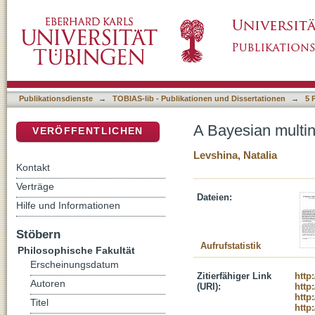
A Bayesian multinomial model of near-syno
DSpace Repositorium (Manakin basiert)
Publikationsdienste
→
TOBIAS-lib - Publikationen und Dissertationen
→
5 
A Bayesian multi
VERÖFFENTLICHEN
Levshina, Natalia
Kontakt
Verträge
Dateien:
Hilfe und Informationen
Stöbern
Aufrufstatistik
Philosophische Fakultät
Erscheinungsdatum
Zitierfähiger Link
http
Autoren
(URI):
http
http
Titel
http