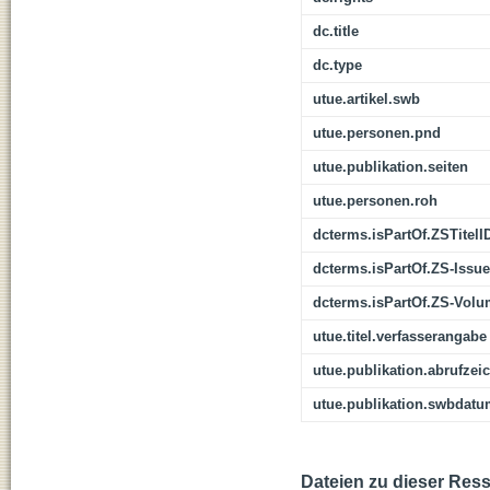
dc.title
dc.type
utue.artikel.swb
utue.personen.pnd
utue.publikation.seiten
utue.personen.roh
dcterms.isPartOf.ZSTitelI
dcterms.isPartOf.ZS-Issue
dcterms.isPartOf.ZS-Vol
utue.titel.verfasserangabe
utue.publikation.abrufzei
utue.publikation.swbdat
Dateien zu dieser Res