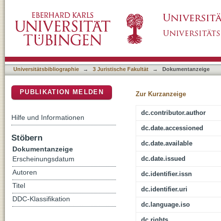
Kriminalität junger Frauen und weiblicher Ju
DSpace Repositorium (Manakin basiert)
Universitätsbibliographie
→
3 Juristische Fakultät
→
Dokumentanzeige
PUBLIKATION MELDEN
Zur Kurzanzeige
dc.contributor.author
Hilfe und Informationen
dc.date.accessioned
Stöbern
dc.date.available
Dokumentanzeige
dc.date.issued
Erscheinungsdatum
Autoren
dc.identifier.issn
Titel
dc.identifier.uri
DDC-Klassifikation
dc.language.iso
dc.rights