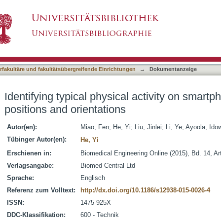
al activity on smartphone with varying positions 
asiert)
terfakultäre und fakultätsübergreifende Einrichtungen
→
Dokumentanzeige
Identifying typical physical activity on smartp
positions and orientations
Autor(en):
Miao, Fen
;
He, Yi
;
Liu, Jinlei
;
Li, Ye
;
Ayoola, Ido
Tübinger Autor(en):
He, Yi
Erschienen in:
Biomedical Engineering Online (2015), Bd. 14, Art
Verlagsangabe:
Biomed Central Ltd
Sprache:
Englisch
Referenz zum Volltext:
http://dx.doi.org/10.1186/s12938-015-0026-4
ISSN:
1475-925X
DDC-Klassifikation:
600 - Technik