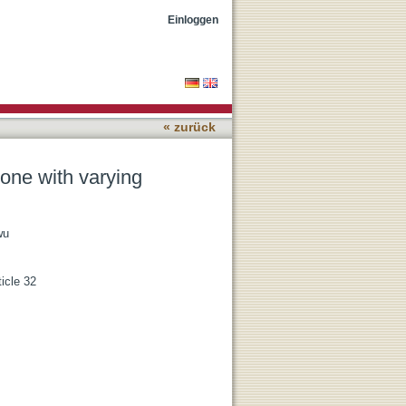
and orientations
Einloggen
« zurück
hone with varying
wu
icle 32