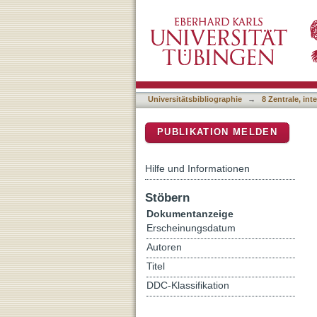
Identifying typical physic
DSpace Repositorium (Manakin b
Universitätsbibliographie
→
8 Zentrale, in
PUBLIKATION MELDEN
Hilfe und Informationen
Stöbern
Dokumentanzeige
Erscheinungsdatum
Autoren
Titel
DDC-Klassifikation