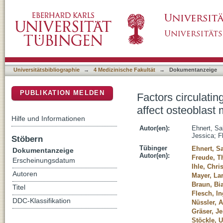
Factors circulating in the blood of type 2 diab
DSpace Repositorium (Manakin basiert)
Description of a novel in vitro model
Universitätsbibliographie
→
4 Medizinische Fakultät
→
Dokumentanzeige
PUBLIKATION MELDEN
Factors circulatin
affect osteoblast 
Hilfe und Informationen
Autor(en):
Ehnert, Sa
Jessica
;
F
Stöbern
Tübinger
Ehnert, S
Dokumentanzeige
Autor(en):
Freude, 
Erscheinungsdatum
Ihle, Chr
Autoren
Mayer, La
Braun, Bi
Titel
Flesch, I
DDC-Klassifikation
Nüssler, 
Gräser, Je
Stöckle, U