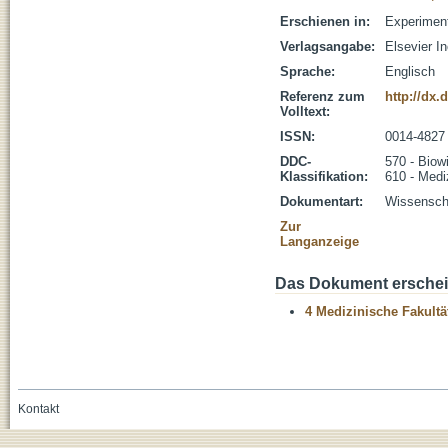
Erschienen in:
Experiment
Verlagsangabe:
Elsevier I
Sprache:
Englisch
Referenz zum
http://dx.
Volltext:
ISSN:
0014-4827
DDC-
570 - Biow
Klassifikation:
610 - Medi
Dokumentart:
Wissenscha
Zur
Langanzeige
Das Dokument erschein
4 Medizinische Fakultä
Kontakt