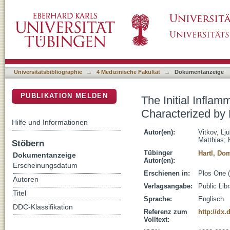
The Initial Inflammatory Response to Bioacti
DSpace Repositorium (Manakin basiert)
Universitätsbibliographie
→
4 Medizinische Fakultät
→
Dokumentanzeige
PUBLIKATION MELDEN
The Initial Infla
Characterized by
Hilfe und Informationen
Autor(en):
Vitkov, Lj
Matthias
;
Stöbern
Tübinger
Hartl, Do
Dokumentanzeige
Autor(en):
Erscheinungsdatum
Erschienen in:
Plos One (
Autoren
Verlagsangabe:
Public Lib
Titel
Sprache:
Englisch
DDC-Klassifikation
Referenz zum
http://dx
Volltext: