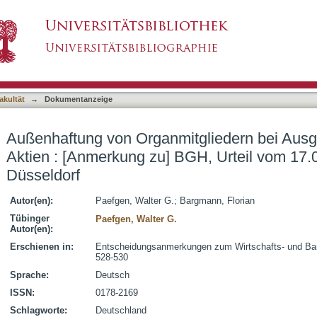
tgliedern bei Ausgabe völlig wertloser Aktien
asiert)
I ZR 11/14, Düsseldorf
akultät
→
Dokumentanzeige
Außenhaftung von Organmitgliedern bei Ausga
Aktien : [Anmerkung zu] BGH, Urteil vom 17.0
Düsseldorf
Autor(en):
Paefgen, Walter G.
;
Bargmann, Florian
Tübinger
Paefgen, Walter G.
Autor(en):
Erschienen in:
Entscheidungsanmerkungen zum Wirtschafts- und Bank
528-530
Sprache:
Deutsch
ISSN:
0178-2169
Schlagworte:
Deutschland