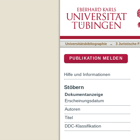
Außenhaftung von Organmi
DSpace Repositorium (Manakin b
Urteil vom 17.03.2015 - V
Universitätsbibliographie
→
3 Juristische F
PUBLIKATION MELDEN
Hilfe und Informationen
Stöbern
Dokumentanzeige
Erscheinungsdatum
Autoren
Titel
DDC-Klassifikation