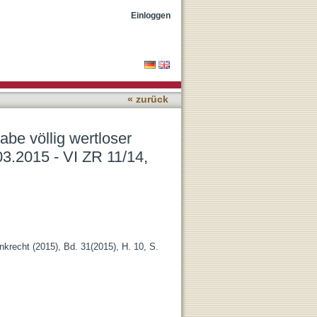
 : [Anmerkung zu] BGH,
Einloggen
« zurück
be völlig wertloser
3.2015 - VI ZR 11/14,
recht (2015), Bd. 31(2015), H. 10, S.