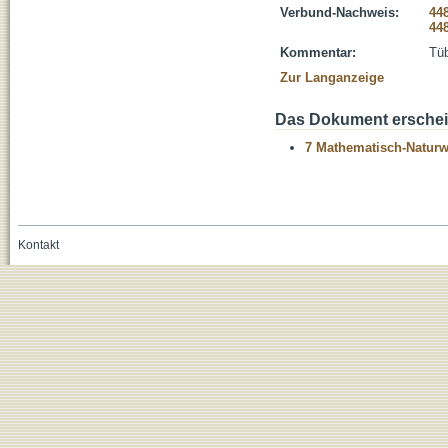
Verbund-Nachweis:
44
44
Kommentar:
Tüb
Zur Langanzeige
Das Dokument erschein
7 Mathematisch-Naturwi
Kontakt