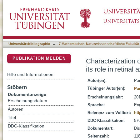
Characterization of a novel interaction betwee
DSpace Repositorium (Manakin basiert)
at the vertebrate optic chiasm
Universitätsbibliographie
→
7 Mathematisch-Naturwissenschaftliche Fakultät
PUBLIKATION MELDEN
Characterization o
its role in retinal
Hilfe und Informationen
Autor(en):
Pa
Stöbern
Tübinger Autor(en):
Pa
Dokumentanzeige
Erscheinungsjahr:
20
Erscheinungsdatum
Sprache:
Eng
Autoren
Referenz zum Volltext:
ht
Titel
DDC-Klassifikation:
570
DDC-Klassifikation
Dokumentart:
Dis
Seitenzahl:
118