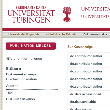
Keep Calm and Carry On: Improved Frustrati
DSpace Repositorium (Manakin basiert)
Direct Current Stimulation (tDCS)
Universitätsbibliographie
→
4 Medizinische Fakultät
→
Dokumentanzeige
PUBLIKATION MELDEN
Zur Kurzanzeige
dc.contributor.author
Hilfe und Informationen
dc.contributor.author
Stöbern
dc.contributor.author
Dokumentanzeige
dc.contributor.author
Erscheinungsdatum
Autoren
dc.contributor.author
Titel
dc.date.accessioned
DDC-Klassifikation
dc.date.available
dc.date.issued