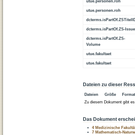
utue.personen.roh
utue.personen.roh
dcterms.isPartOf.ZSTitelI
dcterms.isPartOf.ZS-Issue
dcterms.isPartOf.ZS-
Volume
utue.fakultaet
utue.fakultaet
Dateien zu dieser Res
Dateien
Größe
Forma
Zu diesem Dokument gibt es 
Das Dokument erschein
4 Medizinische Fakultä
7 Mathematisch-Naturwi