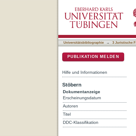
Überlagerung und Komple
DSpace Repositorium (Manakin b
Kapitalmarktrecht
Universitätsbibliographie
→
3 Juristische F
PUBLIKATION MELDEN
Hilfe und Informationen
Stöbern
Dokumentanzeige
Erscheinungsdatum
Autoren
Titel
DDC-Klassifikation