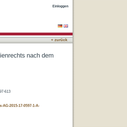
gesetz 1965 durch
Einloggen
« zurück
ienrechts nach dem
597-613
zs-AG-2015-17-0597-1-A-