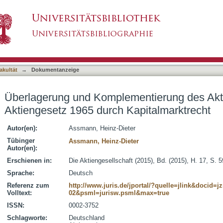
mentierung des Aktienrechts nach dem Aktien
asiert)
akultät
→
Dokumentanzeige
Überlagerung und Komplementierung des Akt
Aktiengesetz 1965 durch Kapitalmarktrecht
Autor(en):
Assmann, Heinz-Dieter
Tübinger
Assmann, Heinz-Dieter
Autor(en):
Erschienen in:
Die Aktiengesellschaft (2015), Bd. (2015), H. 17, S. 
Sprache:
Deutsch
Referenz zum
http://www.juris.de/jportal/?quelle=jlink&docid=j
Volltext:
02&psml=jurisw.psml&max=true
ISSN:
0002-3752
Schlagworte:
Deutschland