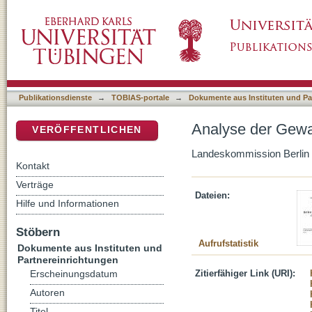
Analyse der Gewalt am 1. Mai 2009 in Berlin
DSpace Repositorium (Manakin basiert)
Publikationsdienste
→
TOBIAS-portale
→
Dokumente aus Instituten und Pa
Analyse der Gewal
VERÖFFENTLICHEN
Landeskommission Berlin
Kontakt
Verträge
Dateien:
Hilfe und Informationen
Stöbern
Aufrufstatistik
Dokumente aus Instituten und
Partnereinrichtungen
Zitierfähiger Link (URI):
Erscheinungsdatum
Autoren
Titel