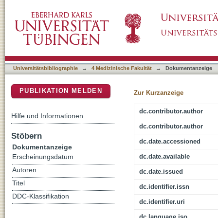
Blue cone monochromacy: visual function and 
DSpace Repositorium (Manakin basiert)
Universitätsbibliographie
→
4 Medizinische Fakultät
→
Dokumentanzeige
PUBLIKATION MELDEN
Zur Kurzanzeige
dc.contributor.author
Hilfe und Informationen
dc.contributor.author
Stöbern
dc.date.accessioned
Dokumentanzeige
dc.date.available
Erscheinungsdatum
Autoren
dc.date.issued
Titel
dc.identifier.issn
DDC-Klassifikation
dc.identifier.uri
dc.language.iso