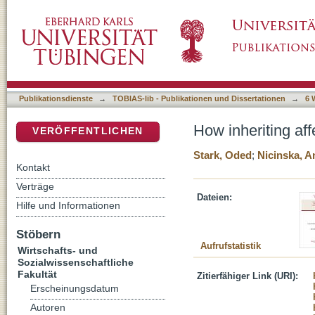
How inheriting affects bequest plans
DSpace Repositorium (Manakin basiert)
Publikationsdienste
→
TOBIAS-lib - Publikationen und Dissertationen
→
6 
How inheriting af
VERÖFFENTLICHEN
Stark, Oded
;
Nicinska, A
Kontakt
Verträge
Dateien:
Hilfe und Informationen
Stöbern
Aufrufstatistik
Wirtschafts- und
Sozialwissenschaftliche
Fakultät
Zitierfähiger Link (URI):
Erscheinungsdatum
Autoren