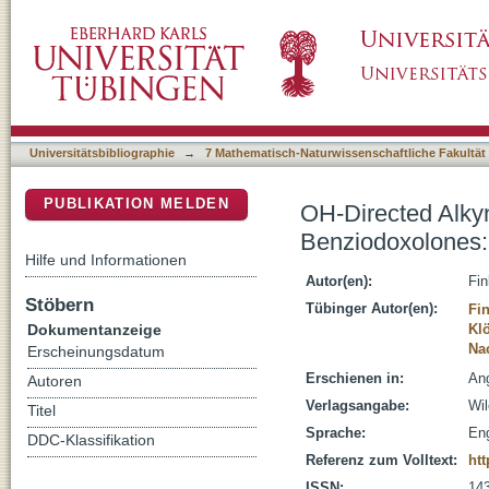
OH-Directed Alkynylation of 2-Vinylphenols 
DSpace Repositorium (Manakin basiert)
Terminal 1,3-Enynes
Universitätsbibliographie
→
7 Mathematisch-Naturwissenschaftliche Fakultät
PUBLIKATION MELDEN
OH-Directed Alkyn
Benziodoxolones:
Hilfe und Informationen
Autor(en):
Fin
Stöbern
Tübinger Autor(en):
Fin
Dokumentanzeige
Klö
Na
Erscheinungsdatum
Erschienen in:
Ang
Autoren
Verlagsangabe:
Wil
Titel
Sprache:
Eng
DDC-Klassifikation
Referenz zum Volltext:
htt
ISSN:
14