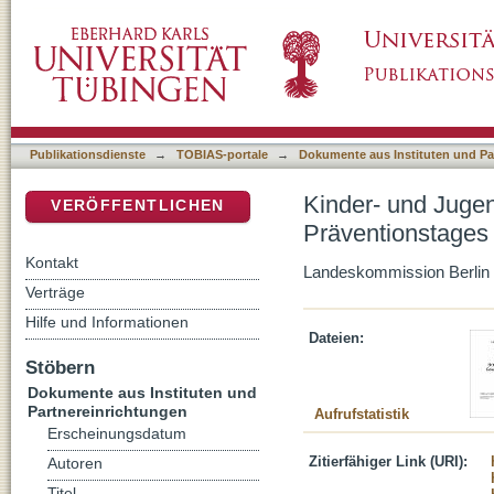
Kinder- und Jugenddelinquenz. Dokumentatio
DSpace Repositorium (Manakin basiert)
Publikationsdienste
→
TOBIAS-portale
→
Dokumente aus Instituten und Pa
Kinder- und Jugen
VERÖFFENTLICHEN
Präventionstages
Kontakt
Landeskommission Berlin
Verträge
Hilfe und Informationen
Dateien:
Stöbern
Dokumente aus Instituten und
Partnereinrichtungen
Aufrufstatistik
Erscheinungsdatum
Zitierfähiger Link (URI):
Autoren
Titel