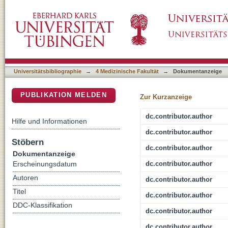
Rapid generation of NY-ESO-1-specific CD4(+
DSpace Repositorium (Manakin basiert)
Universitätsbibliographie
→
4 Medizinische Fakultät
→
Dokumentanzeige
PUBLIKATION MELDEN
Zur Kurzanzeige
dc.contributor.author
Hilfe und Informationen
dc.contributor.author
Stöbern
dc.contributor.author
Dokumentanzeige
dc.contributor.author
Erscheinungsdatum
Autoren
dc.contributor.author
Titel
dc.contributor.author
DDC-Klassifikation
dc.contributor.author
dc.contributor.author