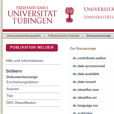
Roux-en-Y hepatico-jejunostomy for a left segm
DSpace Repositorium (Manakin basiert)
Universitätsbibliographie
→
4 Medizinische Fakultät
→
Dokumentanzeige
PUBLIKATION MELDEN
Zur Kurzanzeige
dc.contributor.author
Hilfe und Informationen
dc.date.accessioned
Stöbern
dc.date.available
Dokumentanzeige
dc.date.issued
Erscheinungsdatum
Autoren
dc.identifier.issn
Titel
dc.identifier.uri
DDC-Klassifikation
dc.language.iso
dc.publisher