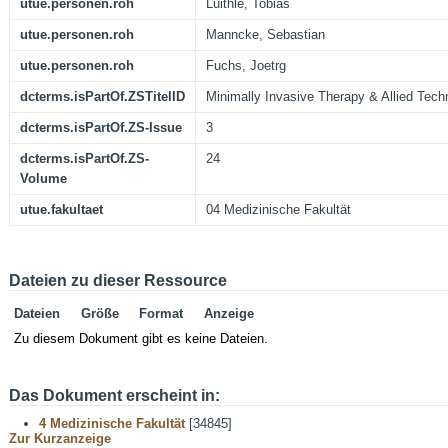
utue.personen.roh
Luithle, Tobias
utue.personen.roh
Manncke, Sebastian
utue.personen.roh
Fuchs, Joetrg
dcterms.isPartOf.ZSTitelID
Minimally Invasive Therapy & Allied Tech
dcterms.isPartOf.ZS-Issue
3
dcterms.isPartOf.ZS-
24
Volume
utue.fakultaet
04 Medizinische Fakultät
Dateien zu dieser Ressource
Dateien
Größe
Format
Anzeige
Zu diesem Dokument gibt es keine Dateien.
Das Dokument erscheint in:
4 Medizinische Fakultät
[34845]
Zur Kurzanzeige