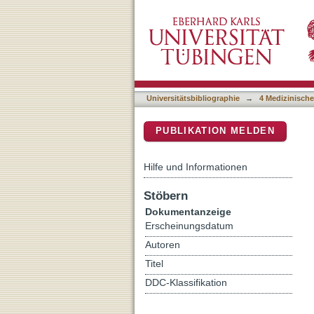
Three-dimensional laparosc
DSpace Repositorium (Manakin b
Universitätsbibliographie
→
4 Medizinische
PUBLIKATION MELDEN
Hilfe und Informationen
Stöbern
Dokumentanzeige
Erscheinungsdatum
Autoren
Titel
DDC-Klassifikation