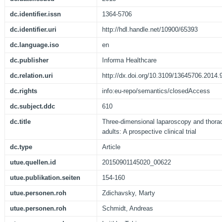
dc.identifier.issn
1364-5706
dc.identifier.uri
http://hdl.handle.net/10900/65393
dc.language.iso
en
dc.publisher
Informa Healthcare
dc.relation.uri
http://dx.doi.org/10.3109/13645706.2014
dc.rights
info:eu-repo/semantics/closedAccess
dc.subject.ddc
610
dc.title
Three-dimensional laparoscopy and thorac
adults: A prospective clinical trial
dc.type
Article
utue.quellen.id
20150901145020_00622
utue.publikation.seiten
154-160
utue.personen.roh
Zdichavsky, Marty
utue.personen.roh
Schmidt, Andreas