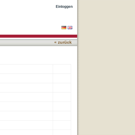
prospective clinical trial
Einloggen
« zurück