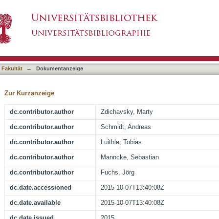
opy and thoracoscopy in children and adults: A 
asiert)
 Fakultät
→
Dokumentanzeige
Zur Kurzanzeige
dc.contributor.author
Zdichavsky, Marty
dc.contributor.author
Schmidt, Andreas
dc.contributor.author
Luithle, Tobias
dc.contributor.author
Manncke, Sebastian
dc.contributor.author
Fuchs, Jörg
dc.date.accessioned
2015-10-07T13:40:08Z
dc.date.available
2015-10-07T13:40:08Z
dc.date.issued
2015