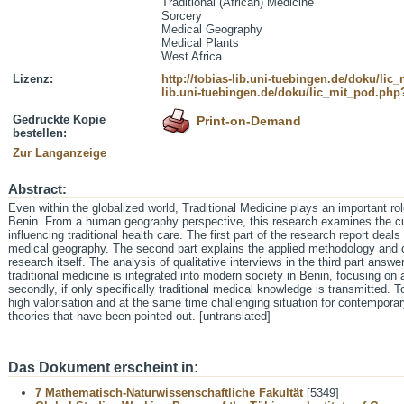
Traditional (African) Medicine
Sorcery
Medical Geography
Medical Plants
West Africa
Lizenz:
http://tobias-lib.uni-tuebingen.de/doku/li
lib.uni-tuebingen.de/doku/lic_mit_pod.php
Gedruckte Kopie
Print-on-Demand
bestellen:
Zur Langanzeige
Abstract:
Even within the globalized world, Traditional Medicine plays an important role
Benin. From a human geography perspective, this research examines the cul
influencing traditional health care. The first part of the research report de
medical geography. The second part explains the applied methodology and o
research itself. The analysis of qualitative interviews in the third part answe
traditional medicine is integrated into modern society in Benin, focusing on
secondly, if only specifically traditional medical knowledge is transmitted. 
high valorisation and at the same time challenging situation for contemporary
theories that have been pointed out. [untranslated]
Das Dokument erscheint in:
7 Mathematisch-Naturwissenschaftliche Fakultät
[5349]