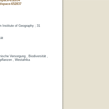
dspace-652834
-dspace-652837
 Institute of Geography ; 31
tät
inische Versorgung , Biodiversität ,
lpflanzen , Westafrika