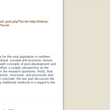
c_mit_pod.php?la=de
http://tobias-
?la=en
 for the rural population in northern
tural, societal and economic factors
als with concepts of post-development and
ffers a sceptic perspective on the
rs the research questions: firstly, how
 actors, structures, and processes and,
To conclude, the last part discusses the
 traditional medicine in a regard to the