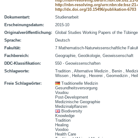
http://nbn-resolving.de/urn:nbn:de:bsz:21-
http://nbn-resolving.org/urn:nbn:de:bsz:21
http://dx.doi.org/10.15496/publikation-6703
Dokumentart:
Studienarbeit
Erscheinungsdatum:
2015-10
Originalveröffentlichung:
Global Studies Working Papers of the Tübingen
Sprache:
Deutsch
Fakultät:
7 Mathematisch-Naturwissenschaftliche Fakul
Fachbereich:
Geographie, Geoökologie, Geowissenschaft
DDC-Klassifikation:
550 - Geowissenschaften
Schlagworte:
Tradition , Alternative Medizin , Benin , Mediz
Wissen , Heilung , Hexerei , Geomedizin , Hei
Freie Schlagwörter:
Traditionelle Medizin
Gesundheitsversorgung
Voudou
Post-Development
Medizinische Geographie
Medizinalpflanzen
Biodiversity
Knowledge
Tradition
Healing
Voodoo
Health Care