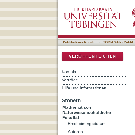
Traditionelle Medizin im
DSpace Repositorium (Manakin b
Social Medicine
Publikationsdienste
→
TOBIAS-lib - Publik
VERÖFFENTLICHEN
Kontakt
Verträge
Hilfe und Informationen
Stöbern
Mathematisch-
Naturwissenschaftliche
Fakultät
Erscheinungsdatum
Autoren