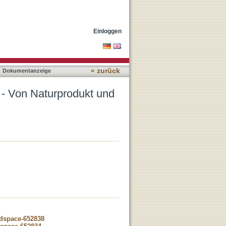
nzheitstherapie zu Eco-
Einloggen
« zurück
Dokumentanzeige
 - Von Naturprodukt und
-dspace-652838