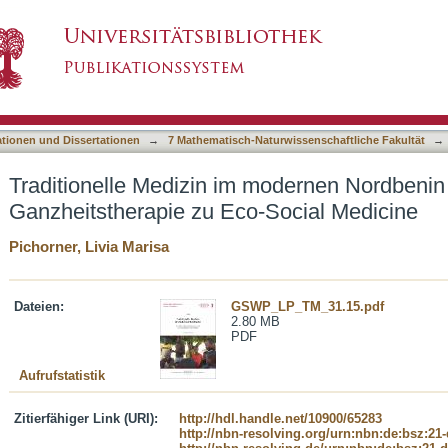
 modernen Nordbenin - Von Naturprodukt und Ga
asiert)
ationen und Dissertationen
→
7 Mathematisch-Naturwissenschaftliche Fakultät
→
Traditionelle Medizin im modernen Nordbenin
Ganzheitstherapie zu Eco-Social Medicine
Pichorner, Livia Marisa
Dateien:
GSWP_LP_TM_31.15.pdf
2.80 MB
PDF
Aufrufstatistik
Zitierfähiger Link (URI):
http://hdl.handle.net/10900/65283
http://nbn-resolving.org/urn:nbn:de:bsz:21