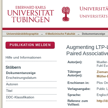
Augmenting LTP-Like Plasticity in Human Mo
DSpace Repositorium (Manakin basiert)
Universitätsbibliographie
→
4 Medizinische Fakultät
→
Dokumentanzeige
PUBLIKATION MELDEN
Augmenting LTP-L
Paired Associativ
Hilfe und Informationen
Autor(en):
Mueller
Fuhl Ev
Stöbern
Tübinger
Ziemann
Dokumentanzeige
Autor(en):
Müller-
Erscheinungsdatum
Erschienen in:
Plos On
Autoren
Verlagsangabe:
Public 
Titel
Sprache:
Englisc
DDC-Klassifikation
Referenz zum
http://
Volltext: