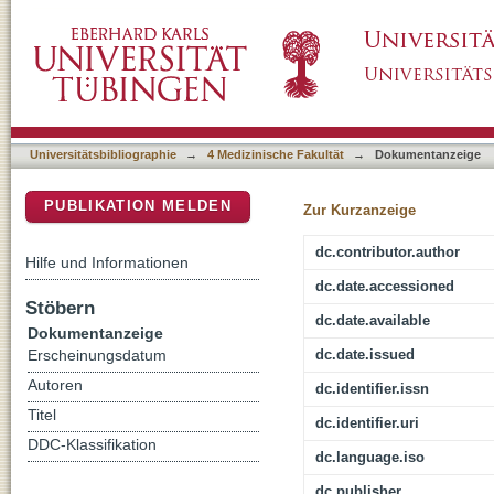
A German survey of the abdominal transplanta
DSpace Repositorium (Manakin basiert)
Universitätsbibliographie
→
4 Medizinische Fakultät
→
Dokumentanzeige
PUBLIKATION MELDEN
Zur Kurzanzeige
dc.contributor.author
Hilfe und Informationen
dc.date.accessioned
Stöbern
dc.date.available
Dokumentanzeige
dc.date.issued
Erscheinungsdatum
Autoren
dc.identifier.issn
Titel
dc.identifier.uri
DDC-Klassifikation
dc.language.iso
dc.publisher