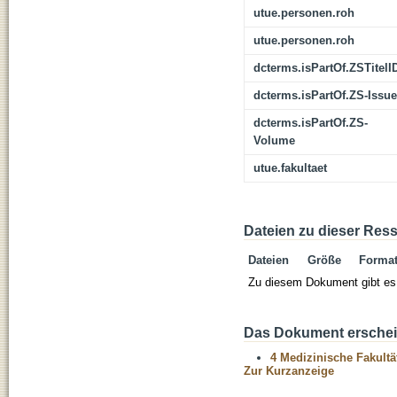
utue.personen.roh
utue.personen.roh
dcterms.isPartOf.ZSTitelI
dcterms.isPartOf.ZS-Issue
dcterms.isPartOf.ZS-
Volume
utue.fakultaet
Dateien zu dieser Res
Dateien
Größe
Forma
Zu diesem Dokument gibt es 
Das Dokument erschein
4 Medizinische Fakultä
Zur Kurzanzeige