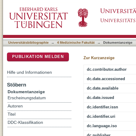
Effects of pre-analytical processes on bloo
DSpace Repositorium (Manakin basiert)
Universitätsbibliographie
→
4 Medizinische Fakultät
→
Dokumentanzeige
PUBLIKATION MELDEN
Zur Kurzanzeige
dc.contributor.author
Hilfe und Informationen
dc.date.accessioned
Stöbern
dc.date.available
Dokumentanzeige
dc.date.issued
Erscheinungsdatum
Autoren
dc.identifier.issn
Titel
dc.identifier.uri
DDC-Klassifikation
dc.language.iso
dc.publisher