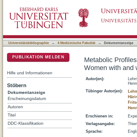
Metabolic Profiles during an Oral Glucose T
DSpace Repositorium (Manakin basiert)
Gestational Diabetes
Universitätsbibliographie
→
4 Medizinische Fakultät
→
Dokumentanzeige
PUBLIKATION MELDEN
Metabolic Profile
Women with and w
Hilfe und Informationen
Autor(en):
Lehm
Henn
Stöbern
Tübinger Autor(en):
Lehm
Dokumentanzeige
Häri
Erscheinungsdatum
Frit
Autoren
Henn
Titel
Erschienen in:
Exper
DDC-Klassifikation
Verlagsangabe:
Thiem
Sprache:
Engl