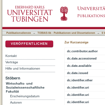
"Die Schweizer" oder die cineastische Hera
DSpace Repositorium (Manakin basiert)
von Flüe dialektal auszustatten
Publikationsdienste
→
TOBIAS-lib - Publikationen und Dissertationen
→
6 
Zur Kurzanzeige
VERÖFFENTLICHEN
dc.contributor.author
Kontakt
dc.date.accessioned
Verträge
dc.date.available
Hilfe und Informationen
dc.date.issued
Stöbern
dc.identifier.other
Wirtschafts- und
Sozialwissenschaftliche
dc.identifier.uri
Fakultät
dc.identifier.uri
Erscheinungsdatum
dc.identifier.uri
Autoren