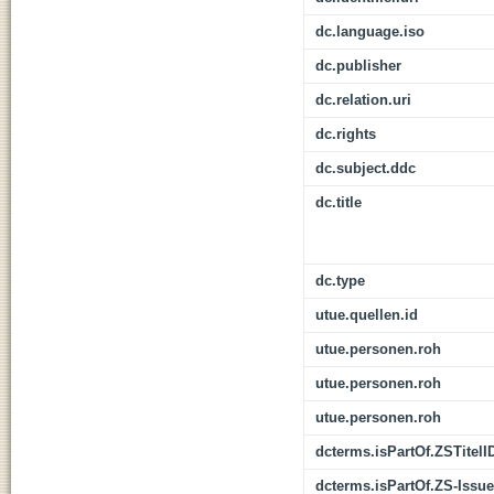
dc.language.iso
dc.publisher
dc.relation.uri
dc.rights
dc.subject.ddc
dc.title
dc.type
utue.quellen.id
utue.personen.roh
utue.personen.roh
utue.personen.roh
dcterms.isPartOf.ZSTitelI
dcterms.isPartOf.ZS-Issue