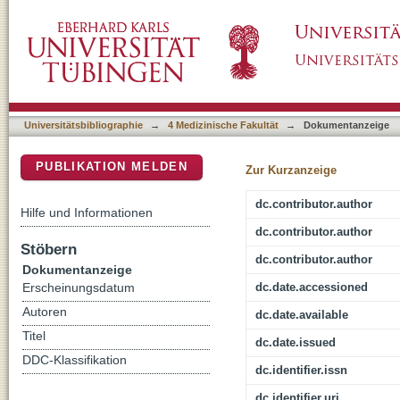
Network Modeling for Functional Magnetic Re
DSpace Repositorium (Manakin basiert)
Speech Comprehension in Late-Blind Listen
Universitätsbibliographie
→
4 Medizinische Fakultät
→
Dokumentanzeige
PUBLIKATION MELDEN
Zur Kurzanzeige
dc.contributor.author
Hilfe und Informationen
dc.contributor.author
Stöbern
dc.contributor.author
Dokumentanzeige
dc.date.accessioned
Erscheinungsdatum
Autoren
dc.date.available
Titel
dc.date.issued
DDC-Klassifikation
dc.identifier.issn
dc.identifier.uri