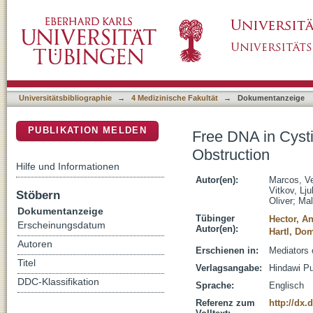
Free DNA in Cystic Fibrosis Airway Fluids Co
DSpace Repositorium (Manakin basiert)
Universitätsbibliographie
→
4 Medizinische Fakultät
→
Dokumentanzeige
PUBLIKATION MELDEN
Free DNA in Cystic
Obstruction
Hilfe und Informationen
Autor(en):
Marcos, V
Vitkov, Lj
Stöbern
Oliver
;
Mal
Dokumentanzeige
Tübinger
Hector, A
Erscheinungsdatum
Autor(en):
Hartl, Do
Autoren
Erschienen in:
Mediators 
Titel
Verlagsangabe:
Hindawi Pu
DDC-Klassifikation
Sprache:
Englisch
Referenz zum
http://dx.