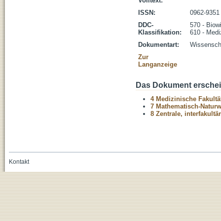
Volltext:
ISSN:
0962-9351
DDC-
570 - Biow
Klassifikation:
610 - Medi
Dokumentart:
Wissenscha
Zur
Langanzeige
Das Dokument erschein
4 Medizinische Fakultä
7 Mathematisch-Naturwi
8 Zentrale, interfakult
Kontakt