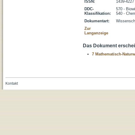
ISSN:
1439-4227
DDC-
570 - Biow
Klassifikation:
540 - Che
Dokumentart:
Wissenscha
Zur
Langanzeige
Das Dokument erschein
7 Mathematisch-Naturwi
Kontakt