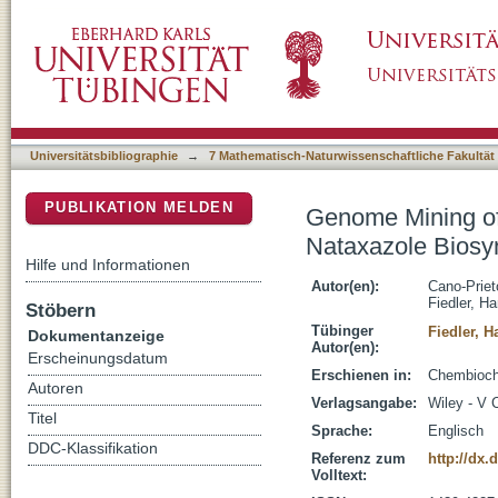
Genome Mining of Streptomyces sp Tu 6176: 
DSpace Repositorium (Manakin basiert)
Pathway
Universitätsbibliographie
→
7 Mathematisch-Naturwissenschaftliche Fakultät
PUBLIKATION MELDEN
Genome Mining of 
Nataxazole Biosy
Hilfe und Informationen
Autor(en):
Cano-Priet
Fiedler, H
Stöbern
Tübinger
Fiedler, H
Dokumentanzeige
Autor(en):
Erscheinungsdatum
Erschienen in:
Chembioche
Autoren
Verlagsangabe:
Wiley - V
Titel
Sprache:
Englisch
DDC-Klassifikation
Referenz zum
http://dx.
Volltext: