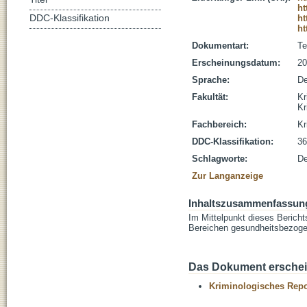
ht
DDC-Klassifikation
ht
ht
Dokumentart:
Te
Erscheinungsdatum:
20
Sprache:
De
Fakultät:
Kr
Kr
Fachbereich:
Kr
DDC-Klassifikation:
36
Schlagworte:
De
Zur Langanzeige
Inhaltszusammenfassun
Im Mittelpunkt dieses Bericht
Bereichen gesundheitsbezoge
Das Dokument erschein
Kriminologisches Repo