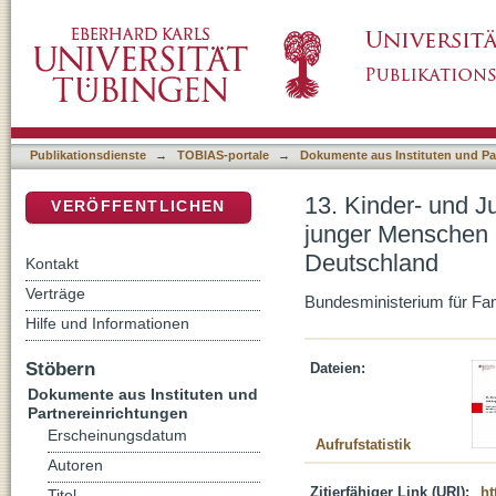
13. Kinder- und Jugendbericht. Bericht über
DSpace Repositorium (Manakin basiert)
Leistungen der Kinder- und Jugendhilfe in D
Publikationsdienste
→
TOBIAS-portale
→
Dokumente aus Instituten und Pa
13. Kinder- und J
VERÖFFENTLICHEN
junger Menschen u
Deutschland
Kontakt
Verträge
Bundesministerium für Fam
Hilfe und Informationen
Stöbern
Dateien:
Dokumente aus Instituten und
Partnereinrichtungen
Erscheinungsdatum
Aufrufstatistik
Autoren
Zitierfähiger Link (URI):
ht
Titel