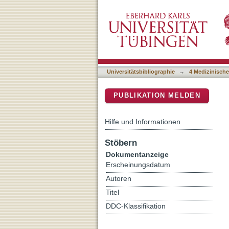
CXCR4(+) granulocytes refl
DSpace Repositorium (Manakin b
Universitätsbibliographie
→
4 Medizinische
PUBLIKATION MELDEN
Hilfe und Informationen
Stöbern
Dokumentanzeige
Erscheinungsdatum
Autoren
Titel
DDC-Klassifikation