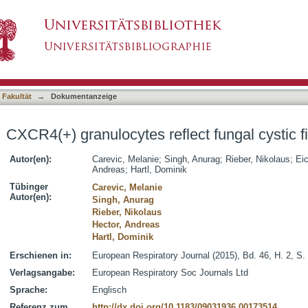
ect fungal cystic fibrosis lung disease
asiert)
 Fakultät
→
Dokumentanzeige
CXCR4(+) granulocytes reflect fungal cystic f
Autor(en):
Carevic, Melanie
;
Singh, Anurag
;
Rieber, Nikolaus
;
Eic
Andreas
;
Hartl, Dominik
Tübinger
Carevic, Melanie
Autor(en):
Singh, Anurag
Rieber, Nikolaus
Hector, Andreas
Hartl, Dominik
Erschienen in:
European Respiratory Journal (2015), Bd. 46, H. 2, S.
Verlagsangabe:
European Respiratory Soc Journals Ltd
Sprache:
Englisch
Referenz zum
http://dx.doi.org/10.1183/09031936.00173514