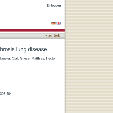
Einloggen
« zurück
ibrosis lung disease
kmeier, Olaf
;
Griese, Matthias
;
Hector,
 395-404