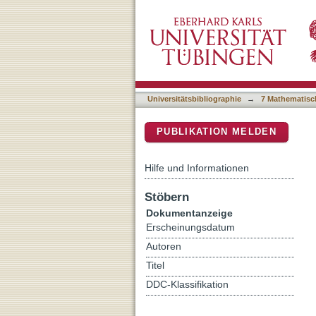
Failure of Completeness i
DSpace Repositorium (Manakin b
Universitätsbibliographie
→
7 Mathematisc
PUBLIKATION MELDEN
Hilfe und Informationen
Stöbern
Dokumentanzeige
Erscheinungsdatum
Autoren
Titel
DDC-Klassifikation