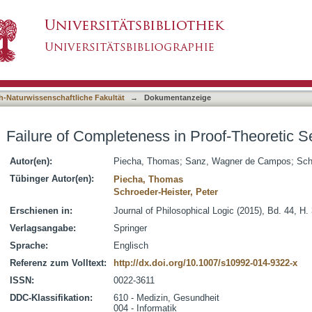
n Proof-Theoretic Semantics
asiert)
h-Naturwissenschaftliche Fakultät
→
Dokumentanzeige
Failure of Completeness in Proof-Theoretic 
Autor(en):
Piecha, Thomas
;
Sanz, Wagner de Campos
;
Sch
Tübinger Autor(en):
Piecha, Thomas
Schroeder-Heister, Peter
Erschienen in:
Journal of Philosophical Logic (2015), Bd. 44, H.
Verlagsangabe:
Springer
Sprache:
Englisch
Referenz zum Volltext:
http://dx.doi.org/10.1007/s10992-014-9322-x
ISSN:
0022-3611
DDC-Klassifikation:
610 - Medizin, Gesundheit
004 - Informatik