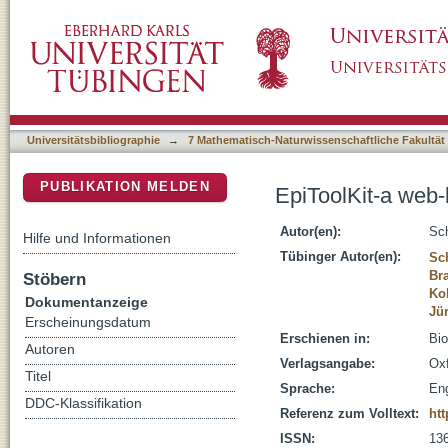
EpiToolKit-a web-based workbench for vacci
DSpace Repositorium (Manakin basiert)
Universitätsbibliographie
→
7 Mathematisch-Naturwissenschaftliche Fakultät
PUBLIKATION MELDEN
EpiToolKit-a web
Autor(en):
Sch
Hilfe und Informationen
Tübinger Autor(en):
Sc
Br
Stöbern
Ko
Dokumentanzeige
Jü
Erscheinungsdatum
Erschienen in:
Bio
Autoren
Verlagsangabe:
Oxf
Titel
Sprache:
Eng
DDC-Klassifikation
Referenz zum Volltext:
htt
ISSN:
13