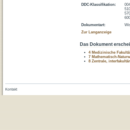
DDC-Klassifikation:
004
510
570
600
Dokumentart:
Wis
Zur Langanzeige
Das Dokument erschein
4 Medizinische Fakultä
7 Mathematisch-Naturwi
8 Zentrale, interfakult
Kontakt