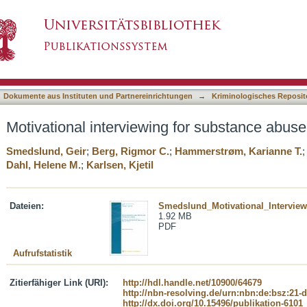
 for substance abuse
asiert)
Dokumente aus Instituten und Partnereinrichtungen
→
Kriminologisches Reposit
Motivational interviewing for substance abuse
Smedslund, Geir
;
Berg, Rigmor C.
;
Hammerstrøm, Karianne T.
Dahl, Helene M.
;
Karlsen, Kjetil
Dateien:
Smedslund_Motivational_Interview
1.92 MB
PDF
Aufrufstatistik
Zitierfähiger Link (URI):
http://hdl.handle.net/10900/64679
http://nbn-resolving.de/urn:nbn:de:bsz:21-
http://dx.doi.org/10.15496/publikation-6101