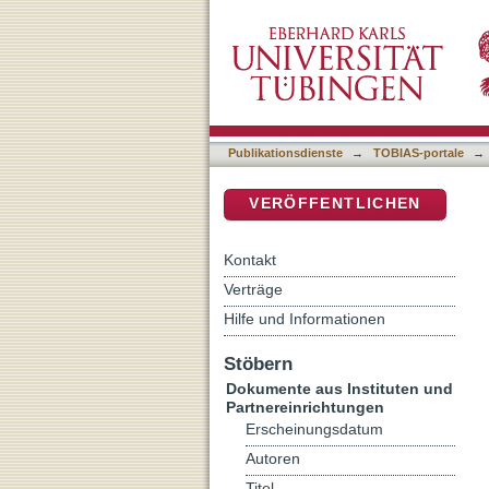
Motivational interviewing
DSpace Repositorium (Manakin b
Publikationsdienste
→
TOBIAS-portale
→
VERÖFFENTLICHEN
Kontakt
Verträge
Hilfe und Informationen
Stöbern
Dokumente aus Instituten und
Partnereinrichtungen
Erscheinungsdatum
Autoren
Titel