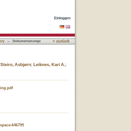
Einloggen
« zurück
ory
→
Dokumentanzeige
;
Steiro, Asbjørn
;
Leiknes, Kari A.
;
ing.pdf
dspace-646795