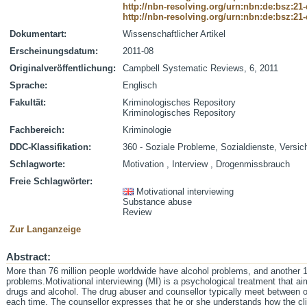
http://nbn-resolving.org/urn:nbn:de:bsz:21
http://nbn-resolving.org/urn:nbn:de:bsz:21
Dokumentart:
Wissenschaftlicher Artikel
Erscheinungsdatum:
2011-08
Originalveröffentlichung:
Campbell Systematic Reviews, 6, 2011
Sprache:
Englisch
Fakultät:
Kriminologisches Repository
Kriminologisches Repository
Fachbereich:
Kriminologie
DDC-Klassifikation:
360 - Soziale Probleme, Sozialdienste, Versi
Schlagworte:
Motivation , Interview , Drogenmissbrauch
Freie Schlagwörter:
Motivational interviewing
Substance abuse
Review
Zur Langanzeige
Abstract:
More than 76 million people worldwide have alcohol problems, and another 1
problems.Motivational interviewing (MI) is a psychological treatment that a
drugs and alcohol. The drug abuser and counsellor typically meet between o
each time. The counsellor expresses that he or she understands how the cli