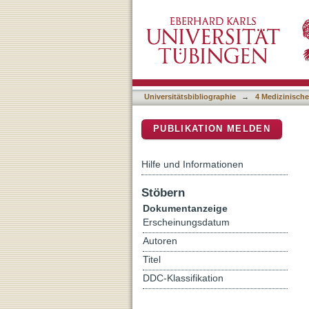
The chemokine CCL18 char
DSpace Repositorium (Manakin b
Universitätsbibliographie
→
4 Medizinische
PUBLIKATION MELDEN
Hilfe und Informationen
Stöbern
Dokumentanzeige
Erscheinungsdatum
Autoren
Titel
DDC-Klassifikation