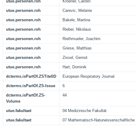
utue.personen.roh
Kroener, Carolin
utue.personen.roh
Carevic, Melanie
utue.personen.roh
Bakele, Martina
utue.personen.roh
Rieber, Nikolaus
utue.personen.roh
Riethmueler, Joachim
utue.personen.roh
Griese, Matthias
utue.personen.roh
Zissel, Gernot
utue.personen.roh
Hart, Dominik
dcterms.isPartOf.ZSTitelID
European Respiratory Journal
dcterms.isPartOf.ZS-Issue
6
dcterms.isPartOf.ZS-
44
Volume
utue.fakultaet
04 Medizinische Fakultät
utue.fakultaet
07 Mathematisch-Naturwissenschaftliche 