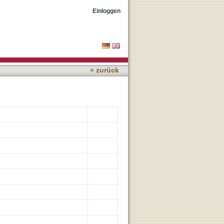
ibrosis Lung disease
Einloggen
« zurück