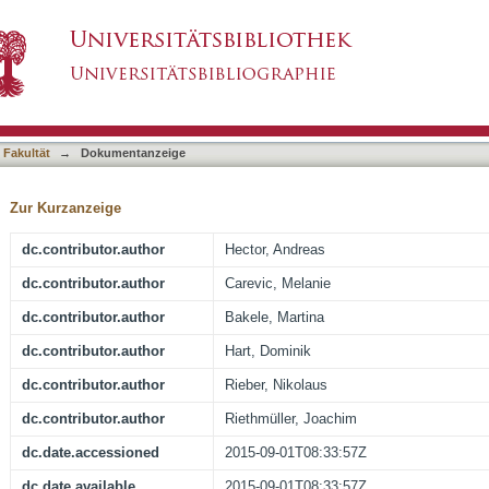
acterises Pseudomonas infections in cystic f
asiert)
 Fakultät
→
Dokumentanzeige
Zur Kurzanzeige
dc.contributor.author
Hector, Andreas
dc.contributor.author
Carevic, Melanie
dc.contributor.author
Bakele, Martina
dc.contributor.author
Hart, Dominik
dc.contributor.author
Rieber, Nikolaus
dc.contributor.author
Riethmüller, Joachim
dc.date.accessioned
2015-09-01T08:33:57Z
dc.date.available
2015-09-01T08:33:57Z