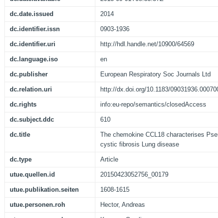
dc.date.issued
2014
dc.identifier.issn
0903-1936
dc.identifier.uri
http://hdl.handle.net/10900/64569
dc.language.iso
en
dc.publisher
European Respiratory Soc Journals Ltd
dc.relation.uri
http://dx.doi.org/10.1183/09031936.00070
dc.rights
info:eu-repo/semantics/closedAccess
dc.subject.ddc
610
dc.title
The chemokine CCL18 characterises Pseu
cystic fibrosis Lung disease
dc.type
Article
utue.quellen.id
20150423052756_00179
utue.publikation.seiten
1608-1615
utue.personen.roh
Hector, Andreas