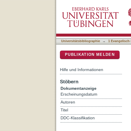
Im Herzen angerührt : vo
DSpace Repositorium (Manakin b
Universitätsbibliographie
→
1 Evangelisch-
PUBLIKATION MELDEN
Hilfe und Informationen
Stöbern
Dokumentanzeige
Erscheinungsdatum
Autoren
Titel
DDC-Klassifikation