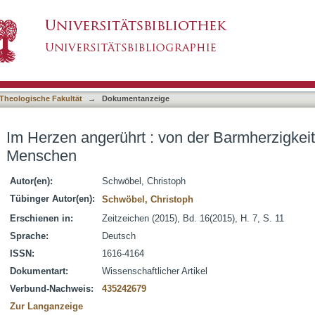
n der Barmherzigkeit Gottes und der Menschen
asiert)
Theologische Fakultät
→
Dokumentanzeige
Im Herzen angerührt : von der Barmherzigkeit
Menschen
Autor(en):
Schwöbel, Christoph
Tübinger Autor(en):
Schwöbel, Christoph
Erschienen in:
Zeitzeichen (2015), Bd. 16(2015), H. 7, S. 11
Sprache:
Deutsch
ISSN:
1616-4164
Dokumentart:
Wissenschaftlicher Artikel
Verbund-Nachweis:
435242679
Zur Langanzeige