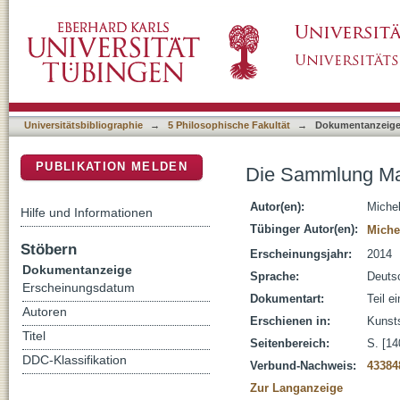
Die Sammlung Max Kade
DSpace Repositorium (Manakin basiert)
Universitätsbibliographie
→
5 Philosophische Fakultät
→
Dokumentanzeig
PUBLIKATION MELDEN
Die Sammlung M
Autor(en):
Michel
Hilfe und Informationen
Tübinger Autor(en):
Miche
Stöbern
Erscheinungsjahr:
2014
Dokumentanzeige
Sprache:
Deuts
Erscheinungsdatum
Dokumentart:
Teil e
Autoren
Erschienen in:
Kunst
Titel
Seitenbereich:
S. [140
DDC-Klassifikation
Verbund-Nachweis:
43384
Zur Langanzeige