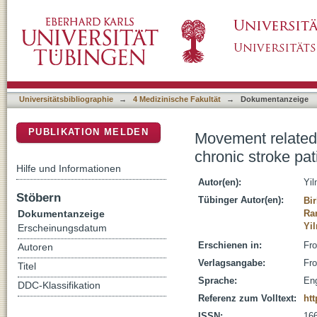
Movement related slow cortical potentials in 
DSpace Repositorium (Manakin basiert)
Universitätsbibliographie
→
4 Medizinische Fakultät
→
Dokumentanzeige
PUBLIKATION MELDEN
Movement related 
chronic stroke pat
Hilfe und Informationen
Autor(en):
Yi
Stöbern
Tübinger Autor(en):
Bir
Dokumentanzeige
Ra
Yi
Erscheinungsdatum
Erschienen in:
Fro
Autoren
Verlagsangabe:
Fro
Titel
Sprache:
Eng
DDC-Klassifikation
Referenz zum Volltext:
htt
ISSN:
16