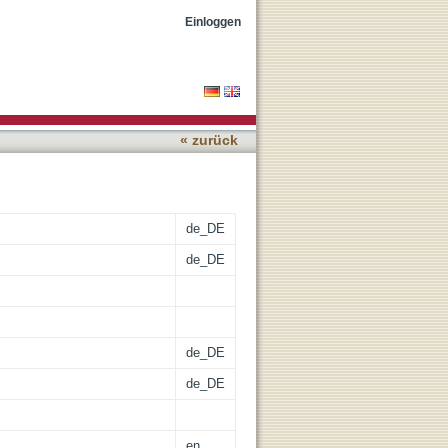
INHA for 4D MRI
Einloggen
« zurück
de_DE
de_DE
de_DE
de_DE
en