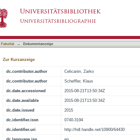
 of Image and Navigator Slices Using CAIPIR
asiert)
 Fakultät
→
Dokumentanzeige
Zur Kurzanzeige
dc.contributor.author
Celicanin, Zarko
dc.contributor.author
Scheffler, Klaus
dc.date.accessioned
2015-08-21T13:50:34Z
dc.date.available
2015-08-21T13:50:34Z
dc.date.issued
2015
dc.identifier.issn
0740-3194
dc.identifier.uri
http://hdl.handle.net/10900/64430
dc.language.iso
en