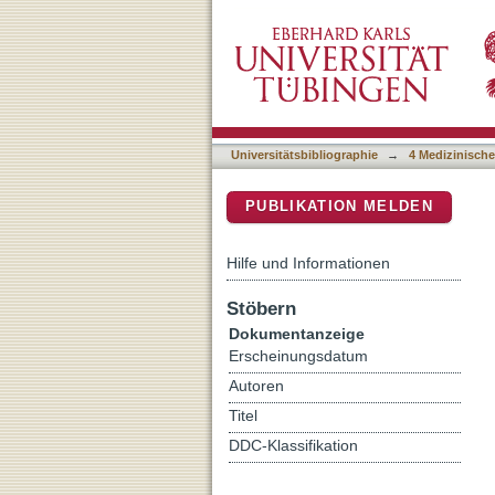
Simultaneous Acquisition
DSpace Repositorium (Manakin b
Universitätsbibliographie
→
4 Medizinische
PUBLIKATION MELDEN
Hilfe und Informationen
Stöbern
Dokumentanzeige
Erscheinungsdatum
Autoren
Titel
DDC-Klassifikation