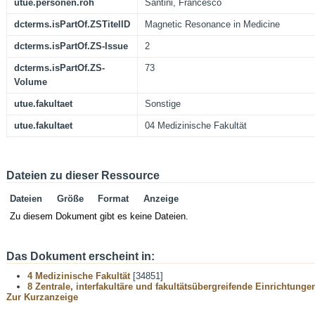
utue.personen.roh
Santini, Francesco
dcterms.isPartOf.ZSTitelID
Magnetic Resonance in Medicine
dcterms.isPartOf.ZS-Issue
2
dcterms.isPartOf.ZS-
73
Volume
utue.fakultaet
Sonstige
utue.fakultaet
04 Medizinische Fakultät
Dateien zu dieser Ressource
Dateien
Größe
Format
Anzeige
Zu diesem Dokument gibt es keine Dateien.
Das Dokument erscheint in:
4 Medizinische Fakultät
[34851]
8 Zentrale, interfakultäre und fakultätsübergreifende Einrichtunge
Zur Kurzanzeige