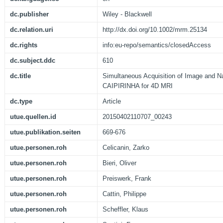
dc.publisher
Wiley - Blackwell
dc.relation.uri
http://dx.doi.org/10.1002/mrm.25134
dc.rights
info:eu-repo/semantics/closedAccess
dc.subject.ddc
610
dc.title
Simultaneous Acquisition of Image and Na
CAIPIRINHA for 4D MRI
dc.type
Article
utue.quellen.id
20150402110707_00243
utue.publikation.seiten
669-676
utue.personen.roh
Celicanin, Zarko
utue.personen.roh
Bieri, Oliver
utue.personen.roh
Preiswerk, Frank
utue.personen.roh
Cattin, Philippe
utue.personen.roh
Scheffler, Klaus