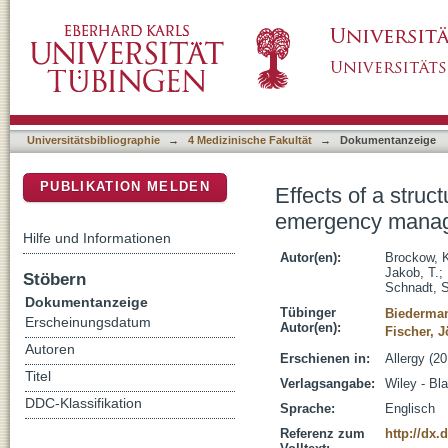
Effects of a structured educational interve
DSpace Repositorium (Manakin basiert)
patients at risk for anaphylaxis
Universitätsbibliographie
→
4 Medizinische Fakultät
→
Dokumentanzeige
PUBLIKATION MELDEN
Effects of a stru
emergency managem
Hilfe und Informationen
Autor(en):
Brockow, 
Jakob, T.
;
Stöbern
Schnadt, S
Dokumentanzeige
Tübinger
Biederman
Erscheinungsdatum
Autor(en):
Fischer, J
Autoren
Erschienen in:
Allergy (20
Titel
Verlagsangabe:
Wiley - Bl
DDC-Klassifikation
Sprache:
Englisch
Referenz zum
http://dx.