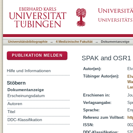
SPAK and OSR1 Sensitivity of Voltage-Gate
DSpace Repositorium (Manakin basiert)
Universitätsbibliographie
→
4 Medizinische Fakultät
→
Dokumentanzeige
PUBLIKATION MELDEN
SPAK and OSR1 Se
Autor(en):
Elv
Hilfe und Informationen
Tübinger Autor(en):
Elv
Wa
Stöbern
La
Dokumentanzeige
Erschienen in:
Jou
Erscheinungsdatum
Verlagsangabe:
Spr
Autoren
Sprache:
Eng
Titel
Referenz zum Volltext:
htt
DDC-Klassifikation
ISSN:
00
DDC-Klassifikation:
570