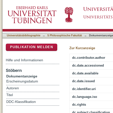
Das Hus-Bild in der geschichtlichen Erinner
DSpace Repositorium (Manakin basiert)
Universitätsbibliographie
→
5 Philosophische Fakultät
→
Dokumentanzeig
PUBLIKATION MELDEN
Zur Kurzanzeige
dc.contributor.author
Hilfe und Informationen
dc.date.accessioned
Stöbern
dc.date.available
Dokumentanzeige
dc.date.issued
Erscheinungsdatum
Autoren
dc.identifier.uri
Titel
dc.language.iso
DDC-Klassifikation
dc.rights
dc.subject.classification