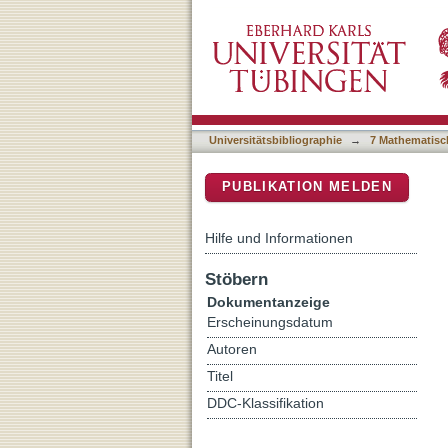
Woher kommt der Mensc
DSpace Repositorium (Manakin b
Universitätsbibliographie
→
7 Mathematisc
PUBLIKATION MELDEN
Hilfe und Informationen
Stöbern
Dokumentanzeige
Erscheinungsdatum
Autoren
Titel
DDC-Klassifikation