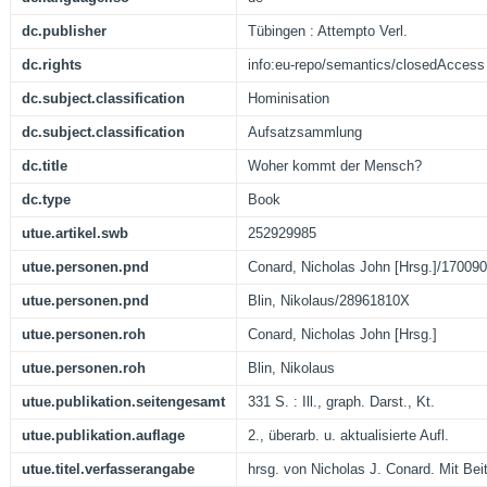
dc.publisher
Tübingen : Attempto Verl.
dc.rights
info:eu-repo/semantics/closedAccess
dc.subject.classification
Hominisation
dc.subject.classification
Aufsatzsammlung
dc.title
Woher kommt der Mensch?
dc.type
Book
utue.artikel.swb
252929985
utue.personen.pnd
Conard, Nicholas John [Hrsg.]/17009
utue.personen.pnd
Blin, Nikolaus/28961810X
utue.personen.roh
Conard, Nicholas John [Hrsg.]
utue.personen.roh
Blin, Nikolaus
utue.publikation.seitengesamt
331 S. : Ill., graph. Darst., Kt.
utue.publikation.auflage
2., überarb. u. aktualisierte Aufl.
utue.titel.verfasserangabe
hrsg. von Nicholas J. Conard. Mit Beitr