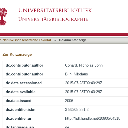
h?
asiert)
h-Naturwissenschaftliche Fakultät
→
Dokumentanzeige
Zur Kurzanzeige
dc.contributor.author
Conard, Nicholas John
dc.contributor.author
Blin, Nikolaus
dc.date.accessioned
2015-07-28T09:40:29Z
dc.date.available
2015-07-28T09:40:29Z
dc.date.issued
2006
dc.identifier.isbn
3-89308-381-2
dc.identifier.uri
http://hdl.handle.net/10900/64318
dc.language.iso
de