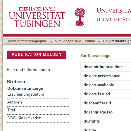
Lager als Lebensform in der deutschen Nachk
DSpace Repositorium (Manakin basiert)
der Flüchtlingswohnlager im Eingliederungs
Universitätsbibliographie
→
5 Philosophische Fakultät
→
Dokumentanzeig
PUBLIKATION MELDEN
Zur Kurzanzeige
dc.contributor.author
Hilfe und Informationen
dc.date.accessioned
Stöbern
dc.date.available
Dokumentanzeige
dc.date.issued
Erscheinungsdatum
Autoren
dc.identifier.uri
Titel
dc.language.iso
DDC-Klassifikation
dc.rights
dc.title