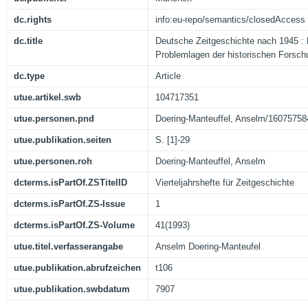
dc.rights
info:eu-repo/semantics/closedAccess
dc.title
Deutsche Zeitgeschichte nach 1945 :
Problemlagen der historischen Forsch
dc.type
Article
utue.artikel.swb
104717351
utue.personen.pnd
Doering-Manteuffel, Anselm/16075758
utue.publikation.seiten
S. [1]-29
utue.personen.roh
Doering-Manteuffel, Anselm
dcterms.isPartOf.ZSTitelID
Vierteljahrshefte für Zeitgeschichte
dcterms.isPartOf.ZS-Issue
1
dcterms.isPartOf.ZS-Volume
41(1993)
utue.titel.verfasserangabe
Anselm Doering-Manteufel
utue.publikation.abrufzeichen
t106
utue.publikation.swbdatum
7907