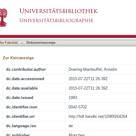
nach 1945 : Entwicklung und Problemlagen der
asiert)
he Fakultät
→
Dokumentanzeige
Zur Kurzanzeige
dc.contributor.author
Doering-Manteuffel, Anselm
dc.date.accessioned
2015-07-22T11:26:39Z
dc.date.available
2015-07-22T11:26:39Z
dc.date.issued
1993
dc.identifier.issn
0042-5702
dc.identifier.uri
http://hdl.handle.net/10900/64264
dc.language.iso
de
dc.publisher
München