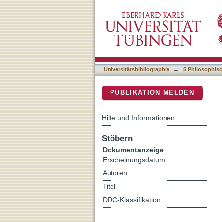
Deutsche Zeitgeschichte 
DSpace Repositorium (Manakin b
zur Nachkriegszeit
Universitätsbibliographie
→
5 Philosophisc
PUBLIKATION MELDEN
Hilfe und Informationen
Stöbern
Dokumentanzeige
Erscheinungsdatum
Autoren
Titel
DDC-Klassifikation