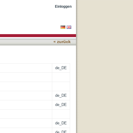
 historischen Forschung
Einloggen
« zurück
de_DE
de_DE
de_DE
de_DE
de_DE